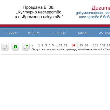
НАЧАЛО
ИНДЕКС
ТЪРСЕНЕ
ПОМОЩ
ЗА ПР
«
1
2
3
4
5
32
33
35
36
145
146
1
...
...
За достъп до произволна страница, запишете номера й в бяло