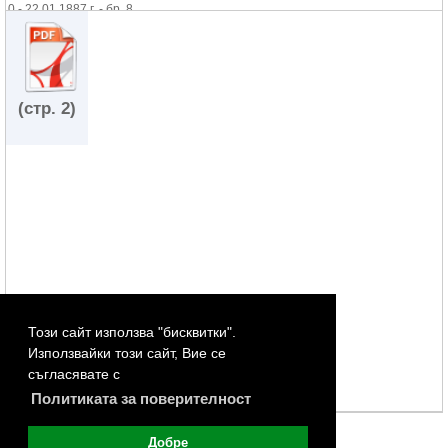
0 - 22.01.1887 г. - бр. 8
0 - 24.01.1887 г. - бр. 9
0 - 27.01.1887 г. - бр. 10
0 - 29.01.1887 г. - бр.11
0 - 31.01.1887 г. - бр. 12
0 - 03.02.1887 г. - бр. 13
(стр. 2)
0 - 05.02.1887 г. - бр. 14
0 - 07.02.1887 г. - бр. 15
0 - 10.02.1887 г. - бр. 16
0 - 12.02.1887 г. - бр. 17
0 - 14.02.1887 г. - бр. 18
0 - 17.02.1887 г. - бр. 19
0 - 19.02.1887 г. - бр. 20
0 - 21.02.1887 г. - бр. 21
0 - 24.02.1887 г. - бр. 22
0 - 26.02.1887 г. - бр. 23
0 - 28.02.1887 г. - бр. 24
Този сайт използва "бисквитки".
0 - 03.03.1887 г. - бр. 25
0 - 05.03.1887 г. - бр. 26
Използвайки този сайт, Вие се
0 - 07.03.1887 г. - бр. 27
съгласявате с
0 - 10.03.1887 г. - бр. 28
Политиката за поверителност
0 - 12.03.1887 г. - бр. 29
0 - 14.03.1887 г. - бр. 30
Добре
0 - 17.03.1887 г. - бр. 31