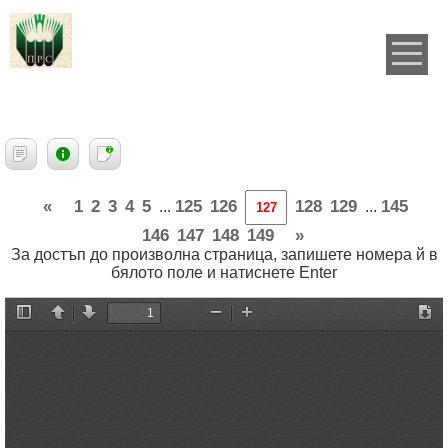
«
1
2
3
4
5
125
126
128
129
145
...
...
146
147
148
149
»
За достъп до произволна страница, запишете номера й в
бялото поле и натиснете Enter