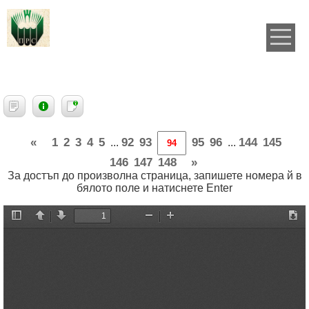
«
1
2
3
4
5
92
93
95
96
144
145
...
...
146
147
148
»
За достъп до произволна страница, запишете номера й в
бялото поле и натиснете Enter