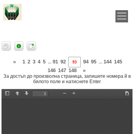
«
1
2
3
4
5
91
92
94
95
144
145
...
...
146
147
148
»
За достъп до произволна страница, запишете номера й в
бялото поле и натиснете Enter