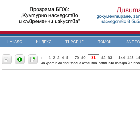
НАЧАЛО
ИНДЕКС
ТЪРСЕНЕ
ПОМОЩ
ЗА ПР
«
1
2
3
4
5
79
80
82
83
144
145
1
...
...
За достъп до произволна страница, запишете номера й в бяло