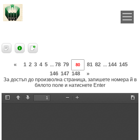
«
1
2
3
4
5
78
79
81
82
144
145
...
...
146
147
148
»
За достъп до произволна страница, запишете номера й в
бялото поле и натиснете Enter