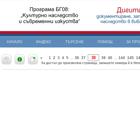
НАЧАЛО
ИНДЕКС
ТЪРСЕНЕ
ПОМОЩ
ЗА ПР
«
1
2
3
4
5
36
37
39
40
144
145
1
...
...
За достъп до произволна страница, запишете номера й в бяло