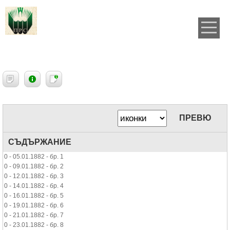
ПРЕВЮ
СЪДЪРЖАНИЕ
0 - 05.01.1882 - бр. 1
0 - 09.01.1882 - бр. 2
0 - 12.01.1882 - бр. 3
0 - 14.01.1882 - бр. 4
0 - 16.01.1882 - бр. 5
0 - 19.01.1882 - бр. 6
0 - 21.01.1882 - бр. 7
0 - 23.01.1882 - бр. 8