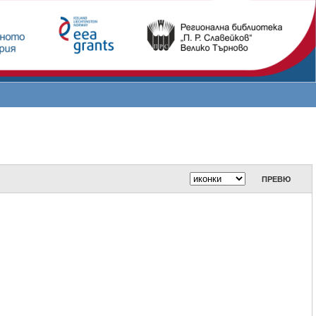
ПРЕВЮ