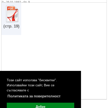
0 - 26.01.1882 - бр. 9
0 - 28.01.1882 - бр. 10
0 - 30.01.1882 - бр.11
0 - 04.02.1882 - бр.12
0 - 06.02.1882 - бр.13
0 - 09.02.1882 - бр.14
(стр. 19)
0 - 11.02.1882 - бр.15
0 - 13.02.1882 - бр.16
0 - 16.02.1882 - бр.17
0 - 18.02.1882 - бр.18
0 - 20.02.1882 - бр.19
0 - 23.02.1882 - бр.20
0 - 25.02.1882 - бр.21
0 - 27.02.1882 - бр.22
0 - 04.03.1882 - бр.23
0 - 06.03.1882 - бр.24
0 - 09.03.1882 - бр.25
Този сайт използва "бисквитки".
0 - 11.03.1882 - бр.26
0 - 13.03.1882 - бр.27
Използвайки този сайт, Вие се
0 - 16.03.1882 - бр.28
съгласявате с
0 - 18.03.1882 - бр.29
Политиката за поверителност
0 - 20.03.1882 - бр.30
0 - 23.03.1882 - бр.31
Добре
0 - 01.04.1882 - бр.32