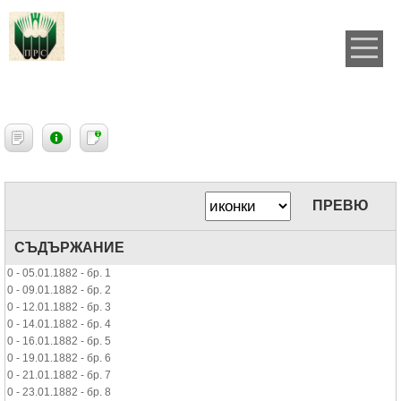
ПРЕВЮ
СЪДЪРЖАНИЕ
0 - 05.01.1882 - бр. 1
0 - 09.01.1882 - бр. 2
0 - 12.01.1882 - бр. 3
0 - 14.01.1882 - бр. 4
0 - 16.01.1882 - бр. 5
0 - 19.01.1882 - бр. 6
0 - 21.01.1882 - бр. 7
0 - 23.01.1882 - бр. 8