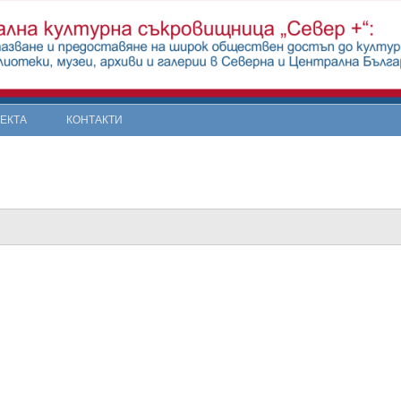
ОЕКТА
КОНТАКТИ