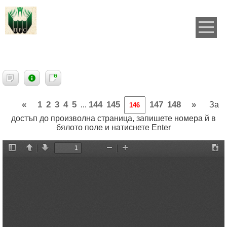
«
1
2
3
4
5
144
145
147
148
»
...
За
достъп до произволна страница, запишете номера й в
бялото поле и натиснете Enter