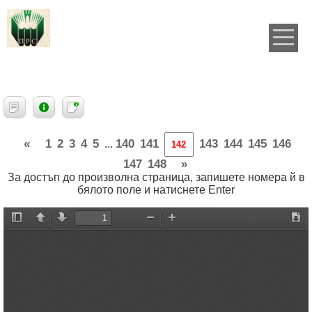
«
1
2
3
4
5
140
141
143
144
145
146
...
147
148
»
За достъп до произволна страница, запишете номера й в
бялото поле и натиснете Enter