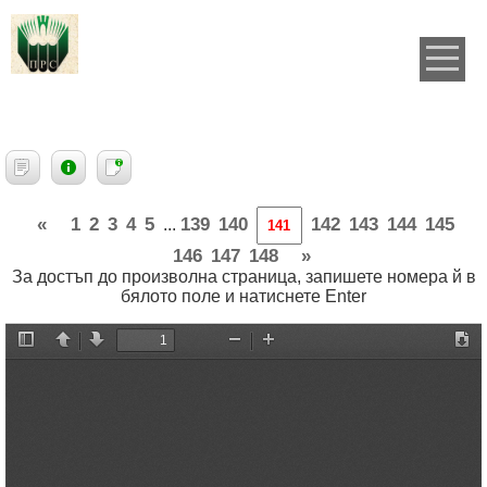
«
1
2
3
4
5
139
140
142
143
144
145
...
146
147
148
»
За достъп до произволна страница, запишете номера й в
бялото поле и натиснете Enter