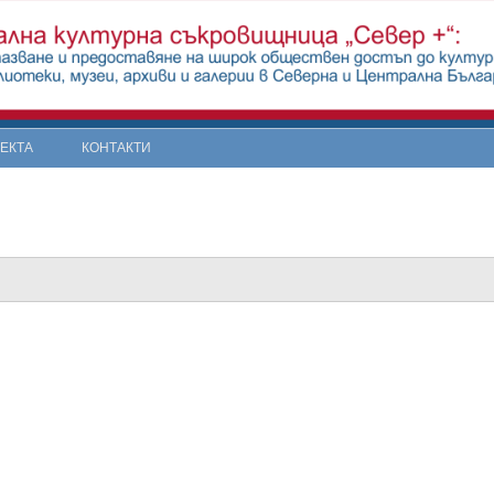
ОЕКТА
КОНТАКТИ