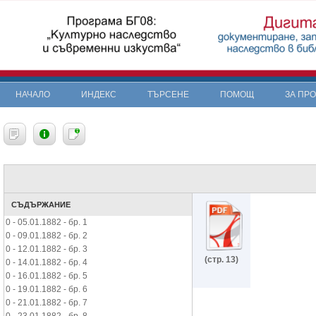
НАЧАЛО
ИНДЕКС
ТЪРСЕНЕ
ПОМОЩ
ЗА ПР
СЪДЪРЖАНИЕ
0 - 05.01.1882 - бр. 1
0 - 09.01.1882 - бр. 2
0 - 12.01.1882 - бр. 3
(стр. 13)
0 - 14.01.1882 - бр. 4
0 - 16.01.1882 - бр. 5
0 - 19.01.1882 - бр. 6
0 - 21.01.1882 - бр. 7