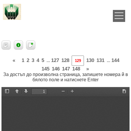
«
1
2
3
4
5
127
128
130
131
144
...
...
145
146
147
148
»
За достъп до произволна страница, запишете номера й в
бялото поле и натиснете Enter