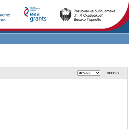
ПРЕВЮ