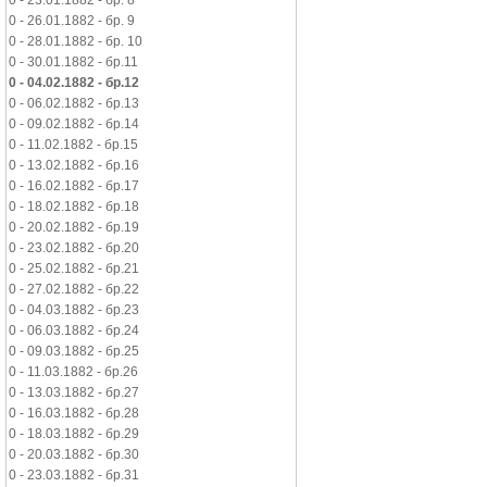
0 - 23.01.1882 - бр. 8
0 - 26.01.1882 - бр. 9
0 - 28.01.1882 - бр. 10
0 - 30.01.1882 - бр.11
0 - 04.02.1882 - бр.12
0 - 06.02.1882 - бр.13
0 - 09.02.1882 - бр.14
0 - 11.02.1882 - бр.15
0 - 13.02.1882 - бр.16
0 - 16.02.1882 - бр.17
0 - 18.02.1882 - бр.18
0 - 20.02.1882 - бр.19
0 - 23.02.1882 - бр.20
0 - 25.02.1882 - бр.21
0 - 27.02.1882 - бр.22
0 - 04.03.1882 - бр.23
0 - 06.03.1882 - бр.24
0 - 09.03.1882 - бр.25
0 - 11.03.1882 - бр.26
0 - 13.03.1882 - бр.27
0 - 16.03.1882 - бр.28
0 - 18.03.1882 - бр.29
0 - 20.03.1882 - бр.30
0 - 23.03.1882 - бр.31