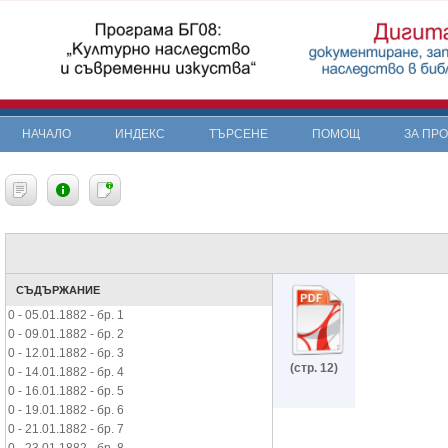
НАЧАЛО
ИНДЕКС
ТЪРСЕНЕ
ПОМОЩ
ЗА ПР
СЪДЪРЖАНИЕ
0 - 05.01.1882 - бр. 1
0 - 09.01.1882 - бр. 2
0 - 12.01.1882 - бр. 3
(стр. 12)
0 - 14.01.1882 - бр. 4
0 - 16.01.1882 - бр. 5
0 - 19.01.1882 - бр. 6
0 - 21.01.1882 - бр. 7