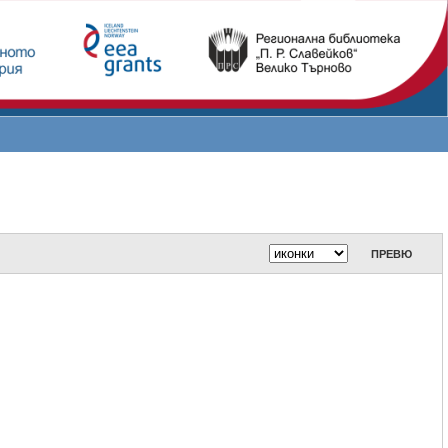
ПРЕВЮ