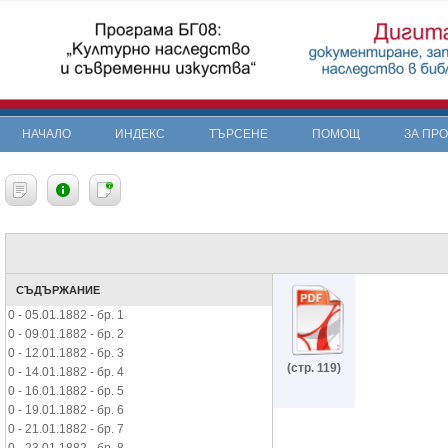
НАЧАЛО
ИНДЕКС
ТЪРСЕНЕ
ПОМОЩ
ЗА ПР
СЪДЪРЖАНИЕ
0 - 05.01.1882 - бр. 1
0 - 09.01.1882 - бр. 2
0 - 12.01.1882 - бр. 3
(стр. 119)
0 - 14.01.1882 - бр. 4
0 - 16.01.1882 - бр. 5
0 - 19.01.1882 - бр. 6
0 - 21.01.1882 - бр. 7