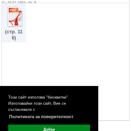
0 - 26.01.1882 - бр. 9
0 - 28.01.1882 - бр. 10
0 - 30.01.1882 - бр.11
0 - 04.02.1882 - бр.12
0 - 06.02.1882 - бр.13
0 - 09.02.1882 - бр.14
(стр. 11
0 - 11.02.1882 - бр.15
6)
0 - 13.02.1882 - бр.16
0 - 16.02.1882 - бр.17
0 - 18.02.1882 - бр.18
0 - 20.02.1882 - бр.19
0 - 23.02.1882 - бр.20
0 - 25.02.1882 - бр.21
0 - 27.02.1882 - бр.22
0 - 04.03.1882 - бр.23
0 - 06.03.1882 - бр.24
0 - 09.03.1882 - бр.25
Този сайт използва "бисквитки".
0 - 11.03.1882 - бр.26
0 - 13.03.1882 - бр.27
Използвайки този сайт, Вие се
0 - 16.03.1882 - бр.28
съгласявате с
0 - 18.03.1882 - бр.29
Политиката за поверителност
0 - 20.03.1882 - бр.30
0 - 23.03.1882 - бр.31
Добре
0 - 01.04.1882 - бр.32