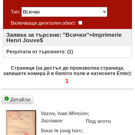
Тип:
Включващи дигитален обект:
Заявка за търсене: "Всички"=Imprimerie
Henri Jouve$
Резултати от търсенето: (
1
)
Страници (за достъп до произволна страница,
запишете номера й в бялото поле и натиснете Enter):
1
Детайли
Vazov, Ivan Minciov;
Заглавие:
Под игото
Sous le joug turc;