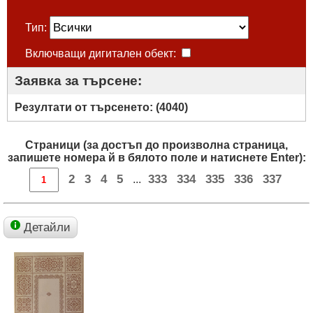
Тип:
Включващи дигитален обект:
Заявка за търсене:
Резултати от търсенето: (
4040
)
Страници (за достъп до произволна страница,
запишете номера й в бялото поле и натиснете Enter):
2
3
4
5
333
334
335
336
337
...
Детайли