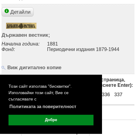
Детайли
Държавен вестник;
Начална година:
1881
Фонд:
Периодични издания 1879-1944
Виж дигитално копие
Страници (за достъп до произволна страница,
запишете номера й в бялото поле и натиснете Enter):
Този сайт използва "бисквитки".
Използвайки този сайт, Вие се
2
3
4
5
333
334
335
336
337
...
съгласявате с
Политиката за поверителност
Добре
©
Покажи мобилната версия