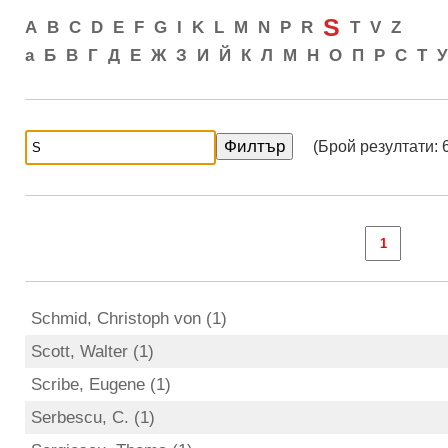
S
A
B
C
D
E
F
G
I
K
L
M
N
P
R
T
V
Z
а
Б
В
Г
Д
Е
Ж
З
И
Й
К
Л
М
Н
О
П
Р
С
Т
У
(Брой резултати: 
Schmid, Christoph von (1)
Scott, Walter (1)
Scribe, Eugene (1)
Serbescu, C. (1)