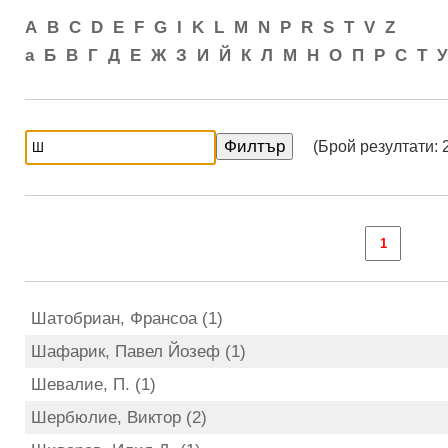
A
B
C
D
E
F
G
I
K
L
M
N
P
R
S
T
V
Z
а
Б
В
Г
Д
Е
Ж
З
И
Й
К
Л
М
Н
О
П
Р
С
Т
У
(Брой резултати: 
Шатобриан, Франсоа (1)
Шафарик, Павел Йозеф (1)
Шевалие, П. (1)
Шербюлие, Виктор (2)